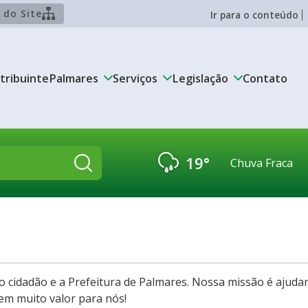
 do Site
Ir para o conteúdo
tribuinte
Palmares
Serviços
Legislação
Contato
19°
Chuva Fraca
Pesquisar:
 cidadão e a Prefeitura de Palmares. Nossa missão é ajudar 
tem muito valor para nós!