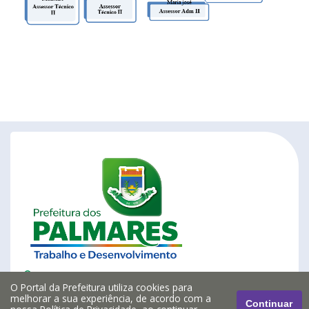
Rua Visconde do Rio Branco n° 1368
O Portal da Prefeitura utiliza cookies para
São Sebastião, Palmares/PE
melhorar a sua experiência, de acordo com a
Continuar
CEP: 55540-000