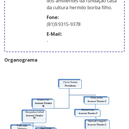
dos ambientes da fundação casa
da cultura hermilo borba filho.
Fone:
(81)9.9315-9378
E-Mail:
-
Organograma